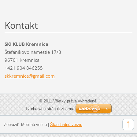
Kontakt
SKI KLUB Kremnica
Štefánikovo námestie 17/8
96701 Kremnica
+421 904 846255
skkremni
ca@gmail
.com
© 2011 Všetky práva vyhradené.
Tvorba web stránok zdarma
Zobraziť:
Mobilnú verziu
|
Štandardnú verziu