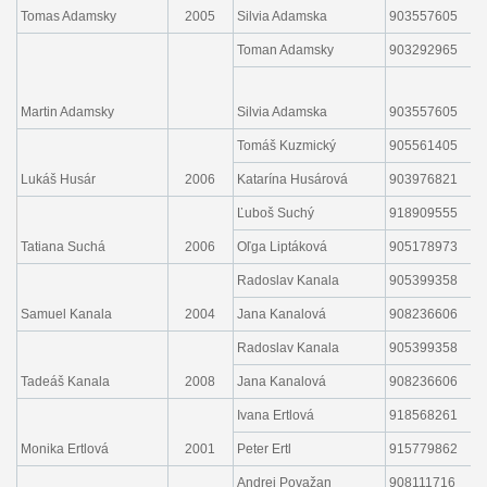
Tomas Adamsky
2005
Silvia Adamska
903557605
a
Toman Adamsky
903292965
t
s
Martin Adamsky
Silvia Adamska
903557605
a
Tomáš Kuzmický
905561405
t
Lukáš Husár
2006
Katarína Husárová
903976821
Ľuboš Suchý
918909555
i
Tatiana Suchá
2006
Oľga Liptáková
905178973
l
Radoslav Kanala
905399358
r
Samuel Kanala
2004
Jana Kanalová
908236606
m
Radoslav Kanala
905399358
r
Tadeáš Kanala
2008
Jana Kanalová
908236606
m
Ivana Ertlová
918568261
e
Monika Ertlová
2001
Peter Ertl
915779862
e
Andrej Považan
908111716
p