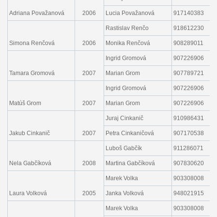
Adriana Považanová
2006
Lucia Považanová
917140383
l
Rastislav Renčo
918612230
r
Simona Renčová
2006
Monika Renčová
908289011
m
Ingrid Gromová
907226906
i
Tamara Gromová
2007
Marian Grom
907789721
z
Ingrid Gromová
907226906
i
Matúš Grom
2007
Marian Grom
907226906
z
Juraj Cinkanič
910986431
c
Jakub Cinkanič
2007
Petra Cinkaničová
907170538
p
Luboš Gabčík
911286071
l
Nela Gabčíková
2008
Martina Gabčíková
907830620
m
Marek Volka
903308008
m
Laura Volková
2005
Janka Volková
948021915
j
Marek Volka
903308008
m