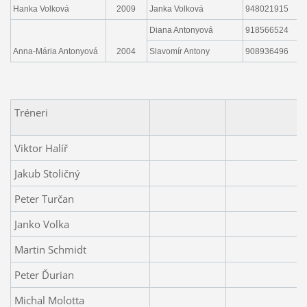
Hanka Volková
2009
Janka Volková
948021915
j
Diana Antonyová
918566524
a
Anna-Mária Antonyová
2004
Slavomír Antony
908936496
a
Tréneri
Viktor Halíř
Jakub Stoličný
Peter Turčan
Janko Volka
Martin Schmidt
Peter Ďurian
Michal Molotta