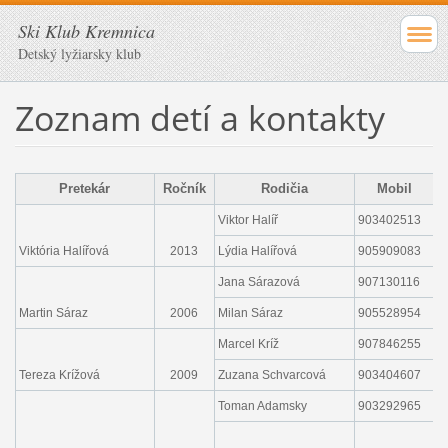
Ski Klub Kremnica
Detský lyžiarsky klub
Zoznam detí a kontakty
Pretekár
Ročník
Rodičia
Mobil
Viktor Halíř
903402513
v
Viktória Halířová
2013
Lýdia Halířová
905909083
l
Jana Sárazová
907130116
j
Martin Sáraz
2006
Milan Sáraz
905528954
m
Marcel Kríž
907846255
e
Tereza Krížová
2009
Zuzana Schvarcová
903404607
z
Toman Adamsky
903292965
t
s